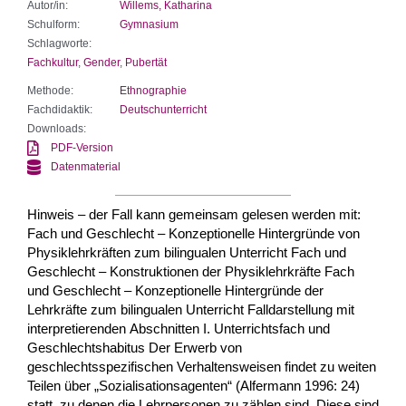
Autor/in:
Willems, Katharina
Schulform:
Gymnasium
Schlagworte:
Fachkultur
,
Gender
,
Pubertät
Methode:
Ethnographie
Fachdidaktik:
Deutschunterricht
Downloads:
PDF-Version
Datenmaterial
Hinweis – der Fall kann gemeinsam gelesen werden mit:
Fach und Geschlecht – Konzeptionelle Hintergründe von
Physiklehrkräften zum bilingualen Unterricht Fach und
Geschlecht – Konstruktionen der Physiklehrkräfte Fach
und Geschlecht – Konzeptionelle Hintergründe der
Lehrkräfte zum bilingualen Unterricht Falldarstellung mit
interpretierenden Abschnitten I. Unterrichtsfach und
Geschlechtshabitus Der Erwerb von
geschlechtsspezifischen Verhaltensweisen findet zu weiten
Teilen über „Sozialisationsagenten“ (Alfermann 1996: 24)
statt, zu denen die Lehrpersonen zu zählen sind. Diese sind