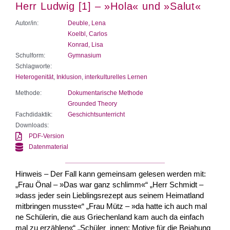
Herr Ludwig [1] – »Hola« und »Salut«
Autor/in:
Deuble, Lena
Koelbl, Carlos
Konrad, Lisa
Schulform:
Gymnasium
Schlagworte:
Heterogenität
,
Inklusion
,
interkulturelles Lernen
Methode:
Dokumentarische Methode
Grounded Theory
Fachdidaktik:
Geschichtsunterricht
Downloads:
PDF-Version
Datenmaterial
Hinweis – Der Fall kann gemeinsam gelesen werden mit:
„Frau Önal – »Das war ganz schlimm«“ „Herr Schmidt –
»dass jeder sein Lieblingsrezept aus seinem Heimatland
mitbringen musste«“ „Frau Mütz – »da hatte ich auch mal
ne Schülerin, die aus Griechenland kam auch da einfach
mal zu erzählen«“ „Schüler_innen: Motive für die Bejahung