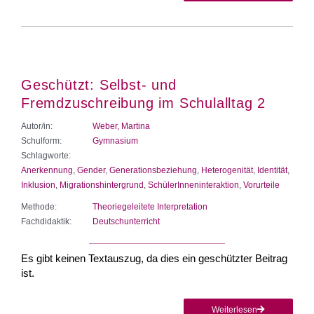
Geschützt: Selbst- und
Fremdzuschreibung im Schulalltag 2
Autor/in:
Weber, Martina
Schulform:
Gymnasium
Schlagworte:
Anerkennung
,
Gender
,
Generationsbeziehung
,
Heterogenität
,
Identität
,
Inklusion
,
Migrationshintergrund
,
SchülerInneninteraktion
,
Vorurteile
Methode:
Theoriegeleitete Interpretation
Fachdidaktik:
Deutschunterricht
Es gibt keinen Textauszug, da dies ein geschützter Beitrag
ist.
Weiterlesen