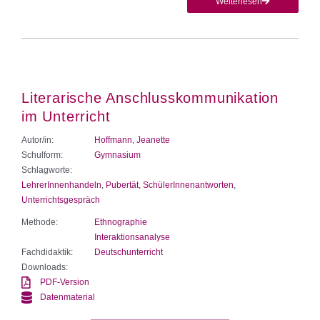
Weiterlesen
Literarische Anschlusskommunikation
im Unterricht
Autor/in:
Hoffmann, Jeanette
Schulform:
Gymnasium
Schlagworte:
LehrerInnenhandeln
,
Pubertät
,
SchülerInnenantworten
,
Unterrichtsgespräch
Methode:
Ethnographie
Interaktionsanalyse
Fachdidaktik:
Deutschunterricht
Downloads:
PDF-Version
Datenmaterial