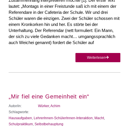
Zusammenhang interpretieren möchte [1]. Der erste Text
lautet: „Montags in einer Freistunde saß ich mit einem der
Referendare in der Cafeteria der Schule. Wir und drei
Schüler waren die einzigen. Zwei der Schüler schossen mit
einem Kronkorken hin und her. Es störte bei der
Unterhaltung. Der Referendar (nett formuliert: Ein Mann,
der sich zu viele Gedanken macht… umgangssprachlich
auch Weichei genannt) fordert die Schüler auf
Weiterlesen
„Mir fiel eine Gemeinheit ein“
Autor/in:
Würker, Achim
Schlagworte:
Hausaufgaben
,
LehrerInnen-SchülerInnen-Interaktion
,
Macht
,
Schulpraktikum
,
Selbstbehauptung