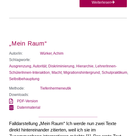
Weiterlesen
„Mein Raum“
Autor/in:
Würker, Achim
Schlagworte:
Ausgrenzung
,
Autorität
,
Diskriminierung
,
Hierarchie
,
LehrerInnen-
SchülerInnen-Interaktion
,
Macht
,
Migrationshintergrund
,
Schulpraktikum
,
Selbstbehauptung
Methode:
Tiefenhermeneutik
Downloads:
PDF-Version
Datenmaterial
Falldarstellung „Mein Raum“ Ich werde nun zwei Texte
direkt hintereinander zitierten, weil ich sie im